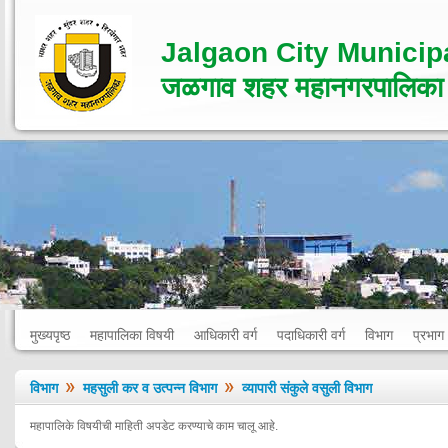
Jalgaon City Municip
जळगाव शहर महानगरपालिका
मुख्यपृष्ठ
महापालिका विषयी
आधिकारी वर्ग
पदाधिकारी वर्ग
विभाग
प्रभाग
विभाग
महसुली कर व उत्पन्न विभाग
व्यापारी संकुले वसुली विभाग
महापालिके विषयीची माहिती अपडेट करण्याचे काम चालू आहे.