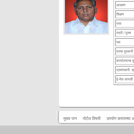
आरक्षण
शिक्षण
पत्ता
स्त्री / पुरुष
पक्ष
घरचा दुरध्वनी
कार्यालयाचा द
भ्रमणध्वनी क
ई-मेल आयडी
मुख्य पान
पोर्टल विषयी
उपयोग करायच्या 