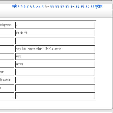
मागे
१
२
३
४
५
६
७
८
९
१०
११
१२
१३
१४
१५
१६
१७
१८
१९
पुढील
ार्ड क्रमांक
-
ओ. बी. सी.
-
चंद्रामौली, यशवंत कॉलनी, रिंग रोड जळगाव
स्त्री
भाजपा
मांक
-
नी क्रमांक
-
ंक
-
-