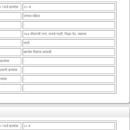
 / वार्ड क्रमांक
२० अ
जनरल महिला
-
१७४ वीसनजी नगर, तायडे गल्ली, जिल्हा पेठ, जळगाव
स्त्री
खान्देश विकास आघाडी
 क्रमांक
-
ुरध्वनी क्रमांक
-
्रमांक
-
-
 / वार्ड क्रमांक
२० ब