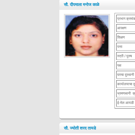
सौ. दीपमाला मनोज काळे
प्रभाग क्रमांक
आरक्षण
शिक्षण
पत्ता
स्त्री / पुरुष
पक्ष
घरचा दुरध्वनी
कार्यालयाचा द
भ्रमणध्वनी क
ई-मेल आयडी
सौ. ज्योती शरद तायडे