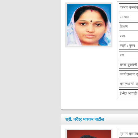
प्रभाग क्रमांक
आरक्षण
शिक्षण
पत्ता
स्त्री / पुरुष
पक्ष
घरचा दुरध्वनी
कार्यालयाचा द
भ्रमणध्वनी क
ई-मेल आयडी
श्री. नरेंद्र भास्कर पाटील
प्रभाग क्रमांक