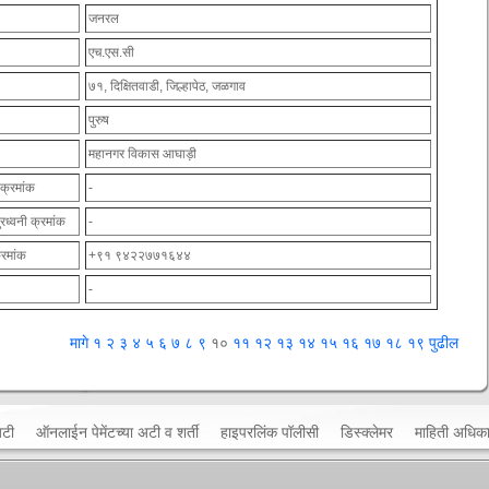
जनरल
एच.एस.सी
७१, दिक्षितवाडी, जिल्हापेठ, जळगाव
पुरुष
महानगर विकास आघाड़ी
 क्रमांक
-
ुरध्वनी क्रमांक
-
्रमांक
+९१ ९४२२७७१६४४
-
मागे
१
२
३
४
५
६
७
८
९
१०
११
१२
१३
१४
१५
१६
१७
१८
१९
पुढील
अटी
ऑनलाईन पेमेंटच्या अटी व शर्ती
हाइपरलिंक पॉलीसी
डिस्क्लेमर
माहिती अधिक