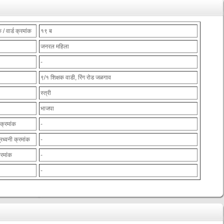
 / वार्ड क्रमांक
१९ ब
जनरल महिला
-
९/१ शिक्षक वाडी, रिंग रोड जळगाव
स्त्री
भाजपा
 क्रमांक
-
ुरध्वनी क्रमांक
-
्रमांक
-
-