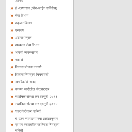
२०१४
ई -प्रशासन (ऑन-लाईन सर्विसेस)
सेवा विभाग
तक्रार विभाग
प्रकल्प
अंदाज पत्रक
तात्काळ सेवा विभाग
आपत्ती व्यवस्थापन
नकाशे
विकास योजना नकाशे
विकास नियंत्रण नियमावली
नागरिकांची सनद
काळ्या यादीतील कंत्राटदार
स्‍थानिक संस्‍था कर दरसुची २०१३
स्‍थानिक संस्‍था कर दरसुची २०१४
शहर फेरीवाला समिती
मे. उच्च न्यायालयाच्या आदेशानुसार
प्रभाग स्तरावरील जाहिरात नियंत्रण
समिती