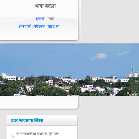
भाषा बदला
इंग्रजी
| मराठी
ईन्क्वायरी
|
फीडबॅक
|
साईट मॅप
इतर महत्वाच्या लिंक्स
महानगरपालिका गाळ्यांचे मूल्‍यांकन