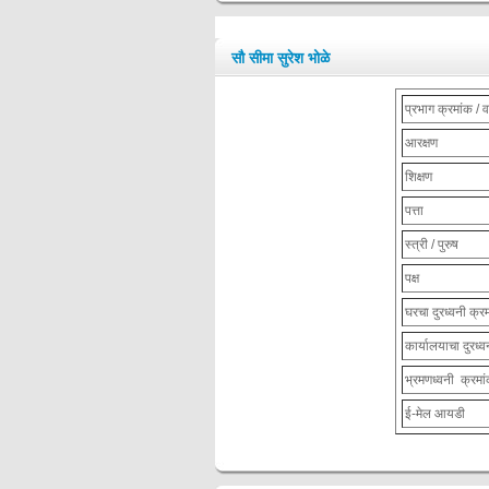
सौ सीमा सुरेश भोळे
प्रभाग क्रमांक / व
आरक्षण
शिक्षण
पत्ता
स्त्री / पुरुष
पक्ष
घरचा दुरध्वनी क्र
कार्यालयाचा दुरध्व
भ्रमणध्वनी क्रमा
ई-मेल आयडी